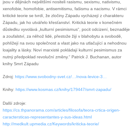
jsou v dějinách největšími nositeli rasismu, sexismu, nativismu,
xenofobie, homofobie, antisemitismu, fašismu a nacismu. V rámci
kritické teorie se tvrdí, že zločiny Západu vycházejí z charakteru
Západu, jak ho utvářelo křesťanství. Kritická teorie v konečném
důsledku vyvolává „kulturní pesimismus“, pocit odcizení, beznaděje
a zoufalství, za něhož lidé, přestože žijí v blahobytu a svobodě,
pohlížejí na svou společnost a vlast jako na utlačující a nehodnou
loajality a lásky. Noví marxisté pokládají kulturní pesimismus za
nutný předpoklad revoluční změny.“ Patrick J. Buchanan, autor
knihy Smrt Západu
Zdroj:
https://www.svobodny-svet.cz/…/nova-levice-3…
Knihy:
https://www.kosmas.cz/knihy/179447/smrt-zapadu/
Další zdroje:
https://cs.thpanorama.com/articles/filosofa/teora-crtica-origen-
caractersticas-representantes-y-sus-ideas.html
http://medkult.upmedia.cz/Keywords/kriticka-teorie/