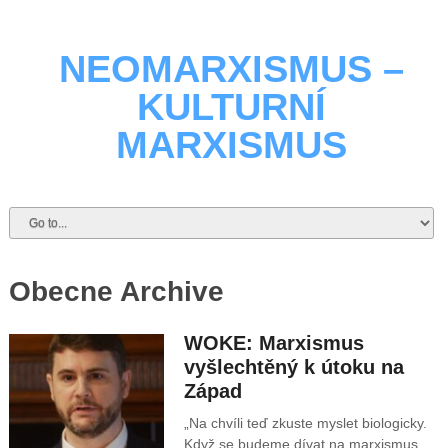
NEOMARXISMUS –
KULTURNÍ
MARXISMUS
Obecne Archive
WOKE: Marxismus
vyšlechtěný k útoku na
Západ
„Na chvíli teď zkuste myslet biologicky.
Když se budeme dívat na marxismus