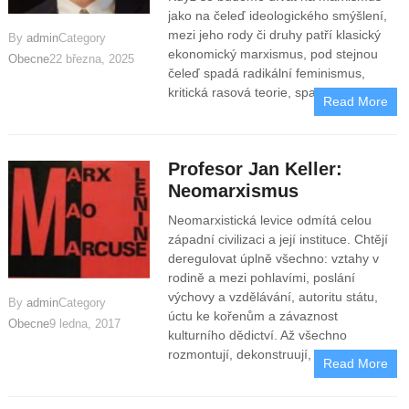
jako na čeleď ideologického smýšlení,
mezi jeho rody či druhy patří klasický
By
admin
Category
ekonomický marxismus, pod stejnou
Obecne
22 března, 2025
čeleď spadá radikální feminismus,
kritická rasová teorie, spadá tam
Read More
Profesor Jan Keller:
Neomarxismus
Neomarxistická levice odmítá celou
západní civilizaci a její instituce. Chtějí
deregulovat úplně všechno: vztahy v
rodině a mezi pohlavími, poslání
výchovy a vzdělávání, autoritu státu,
By
admin
Category
úctu ke kořenům a závaznost
Obecne
9 ledna, 2017
kulturního dědictví. Až všechno
rozmontují, dekonstruují, učiní
Read More